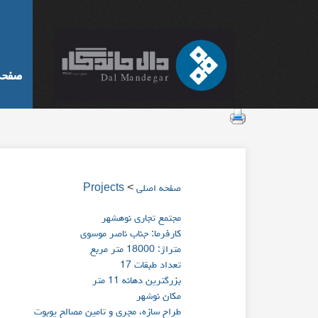
صفحه
صفحه اصلی
>
Projects
مجتمع تجاری نوهشهر
کارفرما: جناب ناصر موسوی
متراژ: 18000 متر مربع
تعداد طبقات 17
بزرگترین دهانه 11 متر
مکان نوشهر
طراح سازه، مجری و تامین مصالح یوبوت