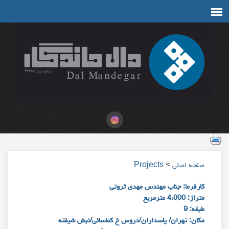
صفحه اصلی
>
Projects
کارفرما: جناب مهندس مهدی ثروتی
متراژ: 4،000 مترمربع
طبقه: 9
مکان: تهران/ پاسداران/دروس خ کماسائی/نبش شیفته